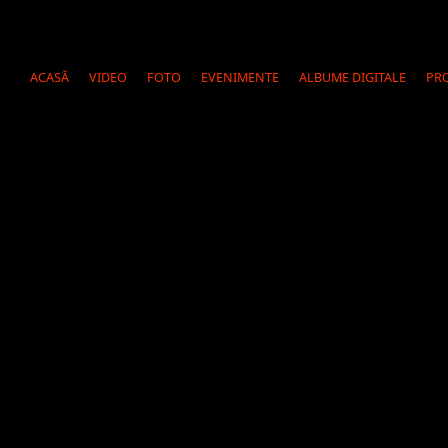
Subject
ACASĂ
VIDEO
FOTO
EVENIMENTE
ALBUME DIGITALE
PRO
How did you find us?
Message