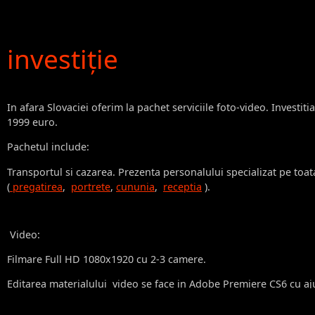
investiţie
In afara Slovaciei oferim la pachet serviciile foto-video. I
nvestiti
1999 euro.
Pachetul include:
Transportul si cazarea.
Prezenta personalului specializat pe toa
(
pregatirea
,
portrete
,
cununia
,
receptia
).
Video:
Filmare Full HD 1080x1920 cu 2-3 camere.
Editarea materialului
video se face in Adobe Premiere CS6 cu aj
aprox. 2 ore
si scurta – 30-40 min. )
In functie de preferintele dv
modificata.