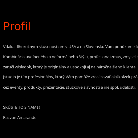
Profil
Vďaka dlhoročným skúsenostiam
v USA a na Slovensku Vám ponúkame foto
Kombinácia uvoľneného a neformálneho štýlu, profesionalizmus, zmysel p
zaručí výsledok, ktorý je originálny a uspokojí aj najnáročnejšieho klienta.
Jstudio je tím profesionálov, ktorý Vám pomôže zrealizovať akúkoľvek pr
cez eventy, produkty, prezentácie, stužkové slávnosti a iné spol. udalosti.
SKÚSTE TO S NAMI !
Razvan Amarandei
Spolupracujeme: