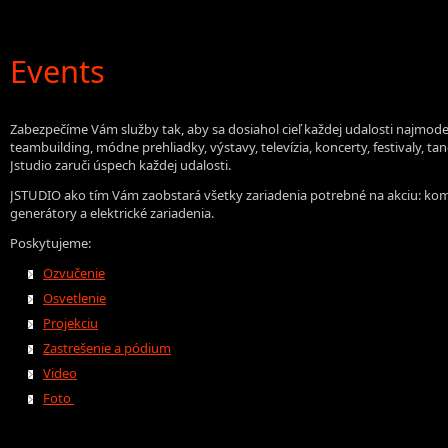
Events
Zabezpečíme Vám služby tak, aby sa dosiahol cieľ každej udalosti najmode
teambuilding, módne prehliadky, výstavy, televízia, koncerty, festivaly, t
Jstudio zaruči úspech každej udalosti.
JSTUDIO ako tím Vám zaobstará všetky zariadenia potrebné na akciu: komp
generátory a elektrické zariadenia.
Poskytujeme:
Ozvučenie
Osvetlenie
Projekciu
Zastrešenie a pódium
Video
Foto