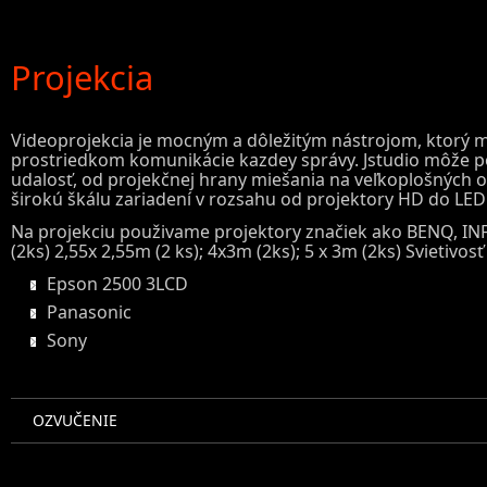
Projekcia
Videoprojekcia je mocným a dôležitým nástrojom, ktorý m
prostriedkom komunikácie kazdey správy. Jstudio môže ponú
udalosť, od projekčnej hrany miešania na veľkoplošných 
širokú škálu zariadení v rozsahu od projektory HD do LED
Na projekciu použivame projektory značiek ako BENQ, INF
(2ks) 2,55x 2,55m (2 ks); 4x3m (2ks); 5 x 3m (2ks) Svietivo
Epson 2500 3LCD
Panasonic
Sony
OZVUČENIE
OSVETLENIE