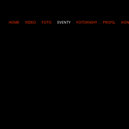
PROJEKCIA
ZASTREŠENIE A PÓDIUM
HOME
VIDEO
FOTO
EVENTY
FOTOKNIHY
PROFIL
KON
VIDEO
FOTO
REFERENCIE