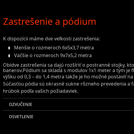
Zastrešenie a pódium
K dispozícii máme dve veľkosti zastrešenia:
Menšie o rozmeroch 6x5x3,7 metra
Väčšie o rozmeroch 9x7x5,2 metra
Obidve zastrešenia sa dajú rozšíriť o postranné stojky, k
banerov.Pódium sa skladá s modulov 1x1 meter a tým je f
výšku od 0,3 – do 1,4 metra takže je ho možné postaviť 
Súčasťou pódia sú okrasné sukne rôzneho prevedenia a far
hrúbok podľa vašich požiadaviek.
OZVUČENIE
OSVETLENIE
PROJEKCIA