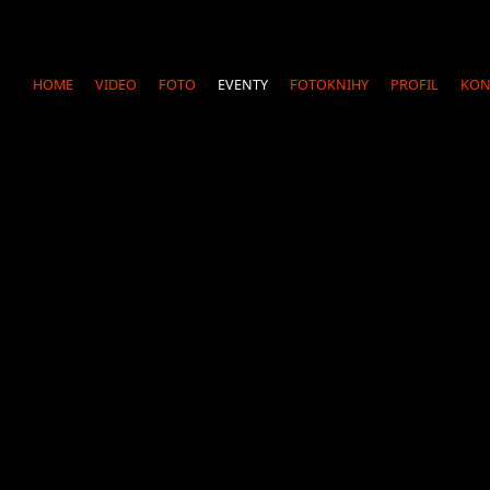
ZASTREŠENIE A PÓDIUM
VIDEO
HOME
VIDEO
FOTO
EVENTY
FOTOKNIHY
PROFIL
KON
FOTO
REFERENCIE