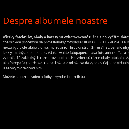
Despre albumele noastre
Všetky fotoknihy, obaly a kazety sú vyhotovované ručne s najvyšším dô
chemickým procesom na profesionálny fotopapier KODAK PROFESSIONAL ENDURA P
môžu byť: biele alebo čierne, (na želanie - hrúbka strán
2mm / list, cena knih
lesklý, matný alebo metalic. Vďaka kvalite fotopapiera naša fotokniha spľňa kri
vybrať z 12 základných rozmerov fotokníh. Na výber sú rôzne obaly fotokníh. M
ako fotografia (hardcover). Obal koža a ekokoža sa dá vyhotoviť aj s individuá
laserovým gravírovaním.
Možete si pozrieť video a fotky o výrobe fotokníh tu: