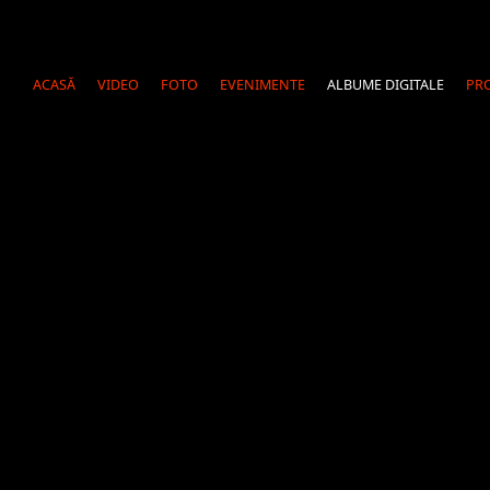
ACASĂ
VIDEO
FOTO
EVENIMENTE
ALBUME DIGITALE
PRO
Naša firma má momentálne 18 zamestnancov a vyhotovuje exkluzívne fotoknihy 
Španielska a Anglicka. Na Slovensku sme prišli v septembri 2012 a máme už 21
prezentujete svoju prácu v LUXUSNÝCH FOTOKNIHÁCH !!! Dávame 30% zľ
DESPRE ALBUMELE NOASTRE
FORMULAR DE COMANDĂ
GRAFICĂ
CATALOG 2013
GALERIE