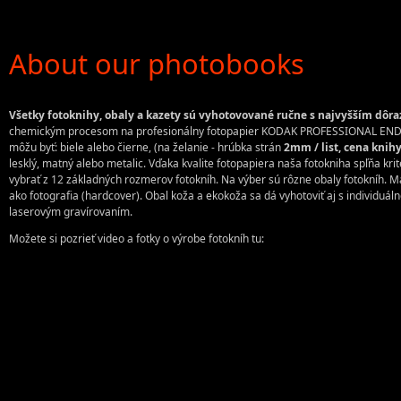
About our photobooks
Všetky fotoknihy, obaly a kazety sú vyhotovované ručne s najvyšším dô
chemickým procesom na profesionálny fotopapier KODAK PROFESSIONAL ENDURA P
môžu byť: biele alebo čierne, (na želanie - hrúbka strán
2mm / list, cena knih
lesklý, matný alebo metalic. Vďaka kvalite fotopapiera naša fotokniha spľňa kri
vybrať z 12 základných rozmerov fotokníh. Na výber sú rôzne obaly fotokníh. M
ako fotografia (hardcover). Obal koža a ekokoža sa dá vyhotoviť aj s individuá
laserovým gravírovaním.
Možete si pozrieť video a fotky o výrobe fotokníh tu: