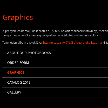
Graphics
A pre tých ,čo nemajú dosť času a sú nútení odložiť realizáciu fotoknihy , mož
programov a ponúkame originál grafiku na každu fotoknihu (nie šablóny).
Tu je jeden album ako ukážka:
http://ulozto.sk/xCYtC8t/koza-a-eko-koza-rar
je
ABOUT OUR PHOTOBOOKS
ORDER FORM
GRAPHICS
CATALOG 2013
GALLERY
PHOTOBOOK PRODUCTION